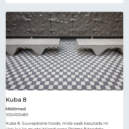
Kuba 8
Mõõtmed
100x100x80
Kuba 8. Suurepärane toode, mida saab kasutada nii
üksi kui ka mustri täiendusena
Prizma 8
toodete