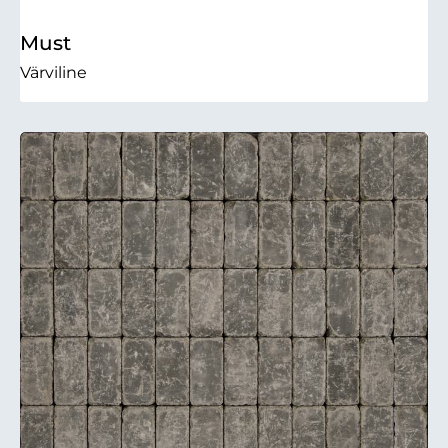
Must
Värviline