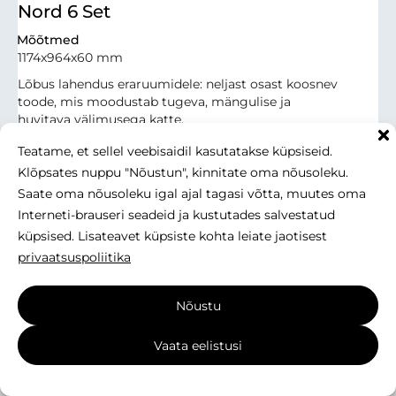
Nord 6 Set
Mõõtmed
1174x964x60 mm
Lõbus lahendus eraruumidele: neljast osast koosnev
toode, mis moodustab tugeva, mängulise ja
huvitava välimusega katte.
Teatame, et sellel veebisaidil kasutatakse küpsiseid.
Klõpsates nuppu "Nõustun", kinnitate oma nõusoleku.
Saate oma nõusoleku igal ajal tagasi võtta, muutes oma
Interneti-brauseri seadeid ja kustutades salvestatud
küpsised. Lisateavet küpsiste kohta leiate jaotisest
privaatsuspoliitika
Nõustu
Vaata eelistusi