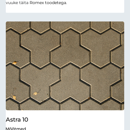
vuuke täita
Romex toodetega
.
Astra 10
Mõõtmed