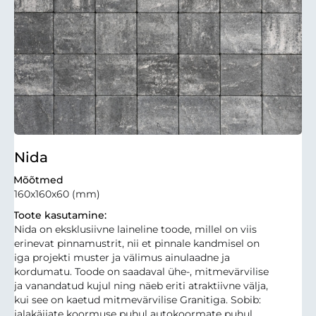
Nida
Mõõtmed
160x160x60 (mm)
Toote kasutamine:
Nida on eksklusiivne laineline toode, millel on viis
erinevat pinnamustrit, nii et pinnale kandmisel on
iga projekti muster ja välimus ainulaadne ja
kordumatu. Toode on saadaval ühe-, mitmevärvilise
ja vanandatud kujul ning näeb eriti atraktiivne välja,
kui see on kaetud mitmevärvilise Granitiga. Sobib:
jalakäijate koormuse puhul autokoormate puhul