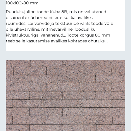
100x100x80 mm
Ruudukujuline toode Kuba 8B, mis on vallutanud
disainerite südamed nii era- kui ka avalikes
ruumides. Lai värvide ja tekstuuride valik: toode võib
olla ühevärviline, mitmevärviline, loodusliku
kivistruktuuriga, vananenud… Toote kõrgus 80 mm
teeb selle kasutamise avalikes kohtades ohutuks....