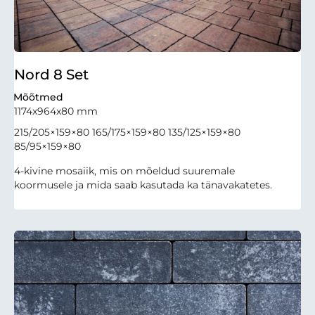
Nord 8 Set
Mõõtmed
1174x964x80 mm
215/205×159×80 165/175×159×80 135/125×159×80
85/95×159×80
4-kivine mosaiik, mis on mõeldud suuremale
koormusele ja mida saab kasutada ka tänavakatetes.