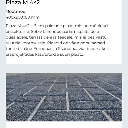
Plaza M 4×2
Mõõtmed
400x200x60 mm
Plaza M 4×2 – 6 cm paksune plaat, mis on mõeldud
erasektorile. Sobiv lahendus parkimisplatsidele,
õuealadele, terrassidele ja teedele, mis ei pea vastu
suurele koormusele. Plaadid on väga populaarsed
tooted Lääne-Euroopas ja Skandinaavia riikides, kus
eraprojektides kasutatakse suuri plaat...