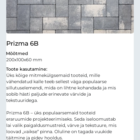
Prizma 6B
Mõõtmed
200x100x60 mm
Toote kasutamine:
Üks kõige mitmekülgsemaid tooteid, mille
vähendatud kalle teeb sellest väga populaarse
sillutuselemendi, mida on lihtne kohandada ja mis
sobib hästi paljude erinevate värvide ja
tekstuuridega.
Prizma 6B – üks populaarsemaid tooteid
eraruumide projekteerimiseks. Seda iseloomustab
lai valik paigaldusmustreid, värve ja tekstuure, mis
loovad „vaikse“ pinna. Oluline on tagada vuukide
täitmine ja pidev hooldus.