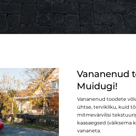
Vananenud to
Muidugi!
Vananenud toodete võlu 
ühtse, tervikliku, kuid t
mitmevärvilisi tekstuuri
kaasaegsed (väiksema ka
vananeta.