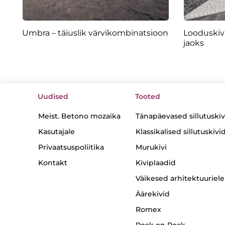
Umbra – täiuslik värvikombinatsioon
Looduskivi
jaoks
Uudised
Tooted
Meist. Betono mozaika
Tänapäevased sillutuskiv
Kasutajale
Klassikalised sillutuskivi
Privaatsuspoliitika
Murukivi
Kontakt
Kiviplaadid
Väikesed arhitektuurie
Äärekivid
Romex