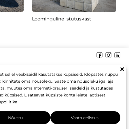
Loominguline istutuskast
+37253008655
info@betonomozaika.ee
et sellel veebisaidil kasutatakse küpsiseid. Klõpsates nuppu
, kinnitate oma nõusoleku. Saate oma nõusoleku igal ajal
tta, muutes oma Interneti-brauseri seadeid ja kustutades
d küpsised. Lisateavet küpsiste kohta leiate jaotisest
poliitika
veebilehe sisu, tekstid ja fotod on Betono Mozaika omand ja
 ei tohi ilma kirjaliku loata kopeerida, kasutada ega levitada.
Nõustu
Vaata eelistusi
Loodud saidi poolt:
elnis.lt