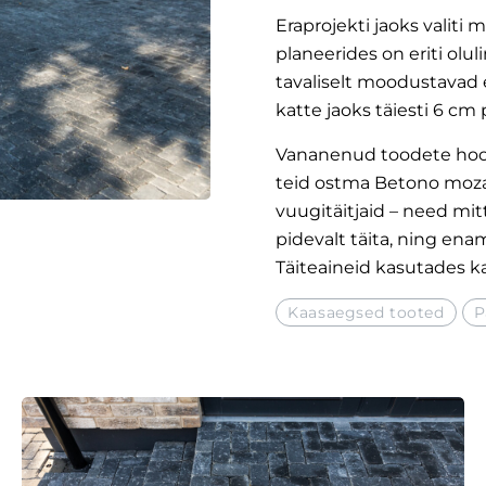
Eraprojekti jaoks valiti
planeerides on eriti olu
tavaliselt moodustavad 
katte jaoks täiesti 6 cm
Vananenud toodete hool
teid ostma Betono moza
vuugitäitjaid – need mitt
pidevalt täita, ning en
Täiteaineid kasutades k
Kaasaegsed tooted
P