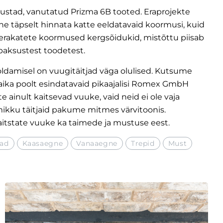
 mustad, vanutatud Prizma 6B tooted. Eraprojekte
line täpselt hinnata katte eeldatavaid koormusi, kuid
erakatete koormused kergsõidukid, mistõttu piisab
 paksustest toodetest.
damisel on vuugitäitjad väga olulised. Kutsume
ika poolt esindatavaid pikaajalisi Romex GmbH
e ainult kaitsevad vuuke, vaid neid ei ole vaja
amikku täitjaid pakume mitmes värvitoonis.
aitstate vuuke ka taimede ja mustuse eest.
ad
Kaasaegne
Vanaaegne
Trepid
Must