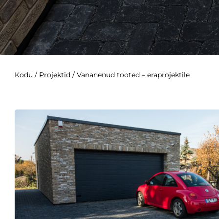
Kodu
/
Projektid
/
Vananenud tooted – eraprojektile