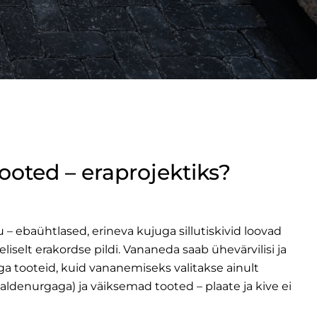
oted – eraprojektiks?
– ebaühtlased, erineva kujuga sillutiskivid loovad
õeliselt erakordse pildi. Vananeda saab ühevärvilisi ja
ga tooteid, kuid vananemiseks valitakse ainult
ldenurgaga) ja väiksemad tooted – plaate ja kive ei