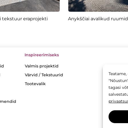
 tekstuur eraprojekti
Anykščiai avalikud ruumid
Inspireerimiseks
id
Valmis projektid
Teatame, 
d
Värvid / Tekstuurid
"Nõustun"
Tootevalik
tagasi võ
salvestatu
privaatsus
lemendid
Käesoleva 
neid