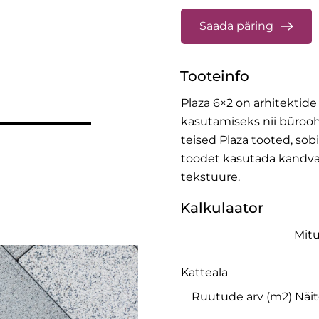
Saada päring
Tooteinfo
Plaza 6×2 on arhitektide
kasutamiseks nii bürooh
teised Plaza tooted, so
toodet kasutada kandvate
tekstuure.
Kalkulaator
Mitu
Katteala