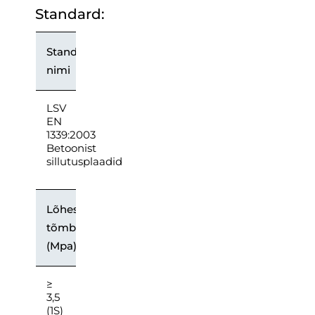
Standard:
Standardne
nimi
LSV
EN
1339:2003
Betoonist
sillutusplaadid
Lõhestatud
tõmbetugevus
(Mpa)
≥
3,5
(1S)