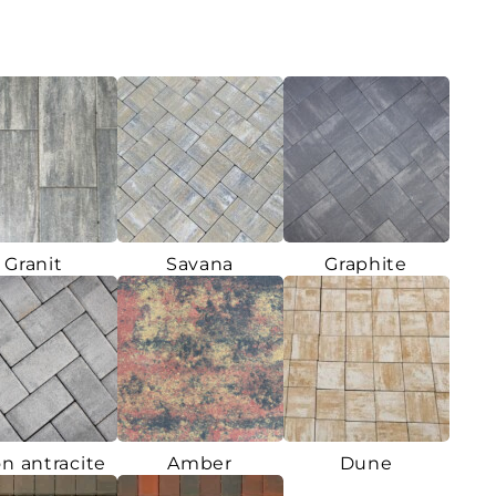
Granit
Savana
Graphite
n antracite
Amber
Dune