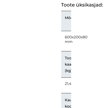
Toote üksikasjad:
Mõõtmed
600x200x80
mm
Toote
kaal
(kg)
21,4
Kaupade
kogus