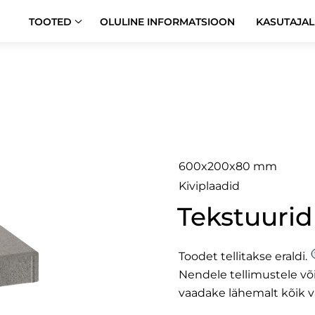
TOOTED
OLULINE INFORMATSIOON
KASUTAJAL
Plaza 6×
600x200x80 mm
Kiviplaadid
Tekstuurid
Toodet tellitakse eraldi.
Nendele tellimustele v
vaadake lähemalt
kõik v