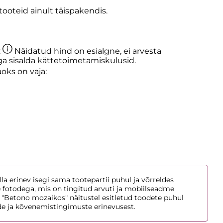
oteid ainult täispakendis.
:
Näidatud hind on esialgne, ei arvesta
ega sisalda kättetoimetamiskulusid.
aoks on vaja:
la erinev isegi sama tootepartii puhul ja võrreldes
e fotodega, mis on tingitud arvuti ja mobiilseadme
 "Betono mozaikos" näitustel esitletud toodete puhul
de ja kõvenemistingimuste erinevusest.