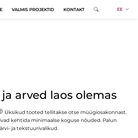
EE
E
VALMIS PROJEKTID
KONTAKT
2
 ja arved laos olemas
Üksikud tooted tellitakse otse müügiosakonnast.
õivad kehtida minimaalse koguse nõuded.
Palun
ärvi- ja tekstuurivalikud.