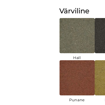
Värviline
Hall
Punane