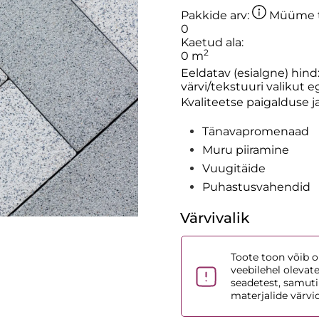
Pakkide arv:
Müüme to
0
Kaetud ala:
2
0
m
Eeldatav (esialgne) hind
värvi/tekstuuri valikut 
Kvaliteetse paigalduse j
Tänavapromenaad
Muru piiramine
Vuugitäide
Puhastusvahendid
Värvivalik
Toote toon võib ol
veebilehel olevat
seadetest, samuti
materjalide värvi