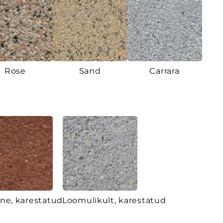
Rose
Sand
Carrara
ne, karestatud
Loomulikult, karestatud