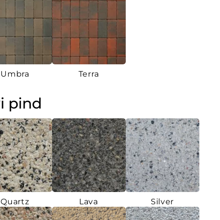
Umbra
Terra
i pind
Quartz
Lava
Silver