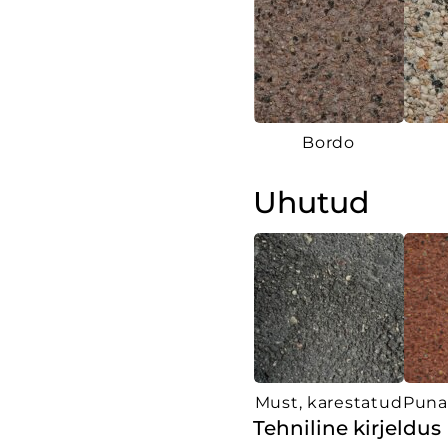
Bordo
Uhutud
Must, karestatud
Puna
Tehniline kirjeldus