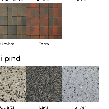
n antracite
Amber
Dune
Umbra
Terra
i pind
Quartz
Lava
Silver