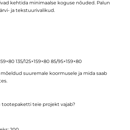
õivad kehtida minimaalse koguse nõuded.
Palun
ärvi- ja tekstuurivalikud.
159×80 135/125×159×80 85/95×159×80
on mõeldud suuremale koormusele ja mida saab
es.
 tootepaketti teie projekt vajab?