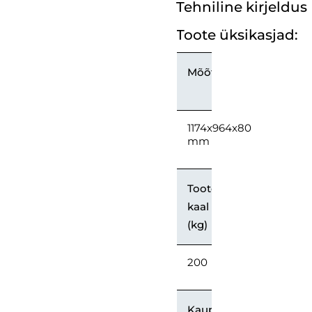
Tehniline kirjeldus
Toote üksikasjad:
Mõõtmed
1174x964x80
mm
Toote
kaal
(kg)
200
Kaupade