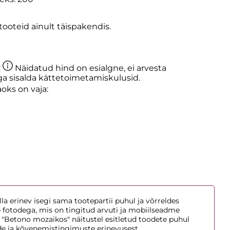
oteid ainult täispakendis.
:
Näidatud hind on esialgne, ei arvesta
ega sisalda kättetoimetamiskulusid.
aoks on vaja:
la erinev isegi sama tootepartii puhul ja võrreldes
e fotodega, mis on tingitud arvuti ja mobiilseadme
 "Betono mozaikos" näitustel esitletud toodete puhul
de ja kõvenemistingimuste erinevusest.