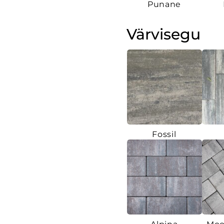
Punane
Värvisegu
Fossil