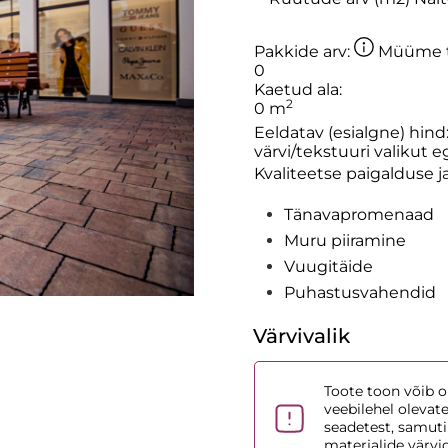
Pakkide arv:
Müüme to
0
Kaetud ala:
2
0
m
Eeldatav (esialgne) hind
värvi/tekstuuri valikut 
Kvaliteetse paigalduse j
Tänavapromenaad
Muru piiramine
Vuugitäide
Puhastusvahendid
Värvivalik
Toote toon võib ol
veebilehel olevat
seadetest, samuti
materjalide värvi