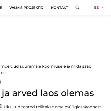
EE
E
VALMIS PROJEKTID
KONTAKT
et
on mõeldud suuremale koormusele ja mida saab
es.
d
 ja arved laos olemas
Üksikud tooted tellitakse otse müügiosakonnast.