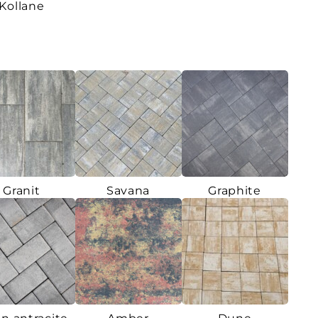
Kollane
Granit
Savana
Graphite