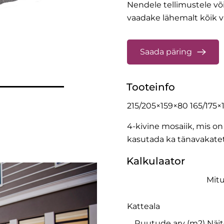
Nendele tellimustele v
vaadake lähemalt
kõik v
Saada päring
Tooteinfo
215/205×159×80 165/175×
4-kivine mosaiik, mis 
kasutada ka tänavakatet
Kalkulaator
Mitu
Katteala