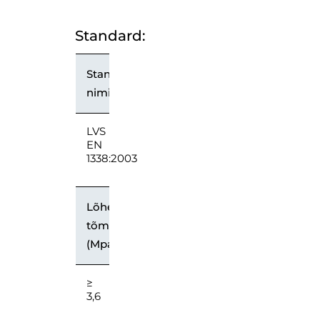
Standard:
Standardne
nimi
LVS
EN
1338:2003
Lõhestatud
tõmbetugevus
(Mpa)
≥
3,6