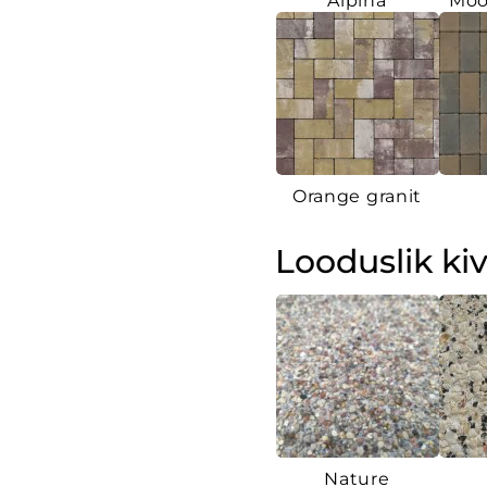
Alpina
Moo
Orange granit
Looduslik kiv
Nature