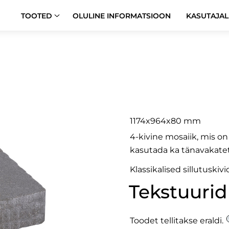
TOOTED
OLULINE INFORMATSIOON
KASUTAJAL
Nord 8 S
1174x964x80 mm
4-kivine mosaiik, mis 
kasutada ka tänavakatet
Klassikalised sillutuskivi
Tekstuurid
Toodet tellitakse eraldi.