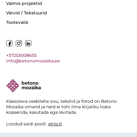
Valmis projektid
Värvid / Tekstuurid
Tootevalik
+37253008655
info@betonomozaika.ee
Käesoleva veebilehe sisu, tekstid ja fotod on Betono
Mozaika omand ja neid ei tohi ilma kirjaliku loata
kopeerida, kasutada ega levitada.
Loodud saidi poolt:
elnis.lt