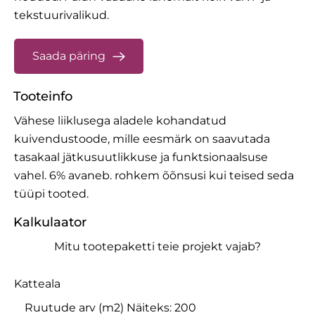
tekstuurivalikud.
Saada päring
Tooteinfo
Vähese liiklusega aladele kohandatud
kuivendustoode, mille eesmärk on saavutada
tasakaal jätkusuutlikkuse ja funktsionaalsuse
vahel. 6% avaneb. rohkem õõnsusi kui teised seda
tüüpi tooted.
Kalkulaator
Mitu tootepaketti teie projekt vajab?
Katteala