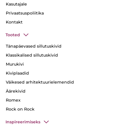
Kasutajale
Privaatsuspoliitika
Kontakt
Tooted
Tänapäevased sillutuskivid
Klassikalised sillutuskivid
Murukivi
Kiviplaadid
Väikesed arhitektuurielemendid
Äärekivid
Romex
Rock on Rock
Inspireerimiseks