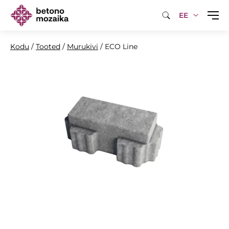
EE
Kodu
/
Tooted
/
Murukivi
/
ECO Line