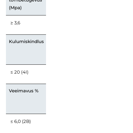
(Mpa)
≥ 3,6
Kulumiskindlus
≤ 20 (4I)
Veeimavus %
≤ 6,0 (2B)