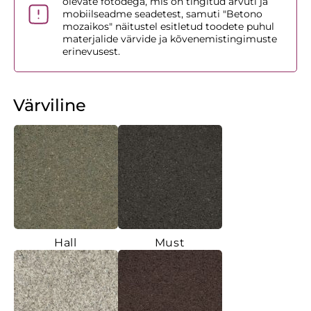
olevate fotodega, mis on tingitud arvuti ja
mobiilseadme seadetest, samuti "Betono
mozaikos" näitustel esitletud toodete puhul
materjalide värvide ja kõvenemistingimuste
erinevusest.
Värviline
Hall
Must