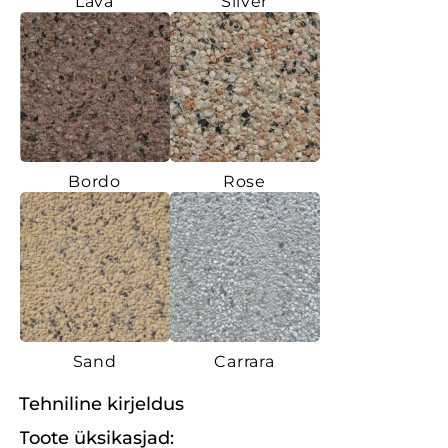
Lava
Silver
Bordo
Rose
Sand
Carrara
Tehniline kirjeldus
Toote üksikasjad: