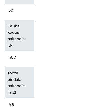
50
Kauba
kogus
pakendis
(tk)
480
Toote
pindala
pakendis
(m2)
9,6