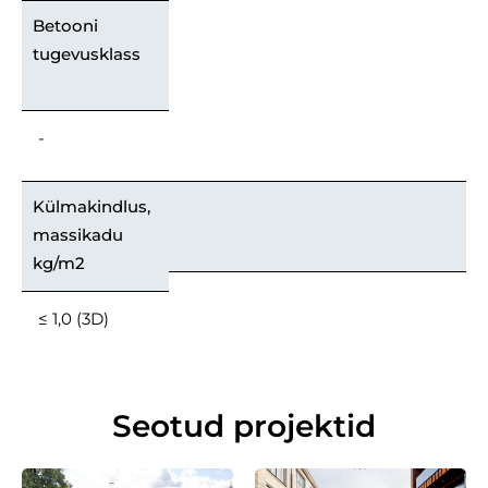
Betooni
tugevusklass
-
Külmakindlus,
massikadu
kg/m2
≤ 1,0 (3D)
Seotud projektid