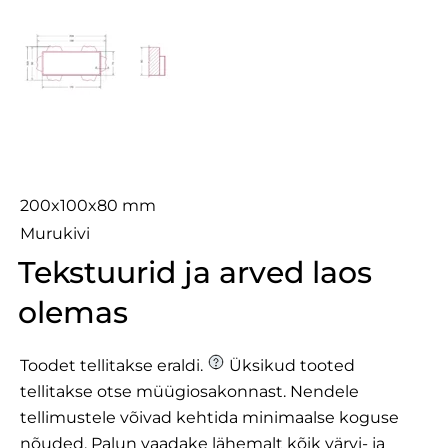
ECO Line
200x100x80 mm
Murukivi
Tekstuurid ja arved laos
olemas
Toodet tellitakse eraldi.
Üksikud tooted
tellitakse otse müügiosakonnast. Nendele
tellimustele võivad kehtida minimaalse koguse
nõuded.
Palun vaadake lähemalt
kõik värvi- ja