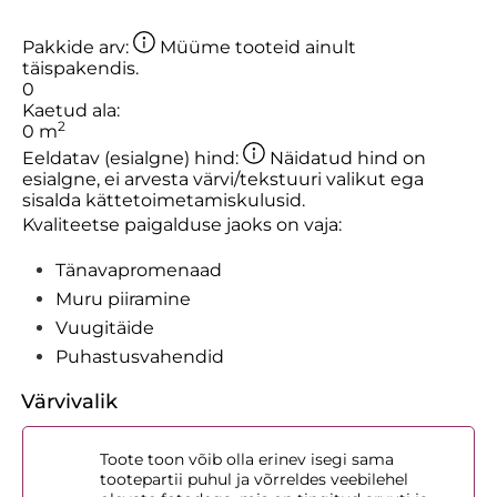
Pakkide arv:
Müüme tooteid ainult
täispakendis.
0
Kaetud ala:
2
0
m
Eeldatav (esialgne) hind:
Näidatud hind on
esialgne, ei arvesta värvi/tekstuuri valikut ega
sisalda kättetoimetamiskulusid.
Kvaliteetse paigalduse jaoks on vaja:
Tänavapromenaad
Muru piiramine
Vuugitäide
Puhastusvahendid
Värvivalik
Toote toon võib olla erinev isegi sama
tootepartii puhul ja võrreldes veebilehel