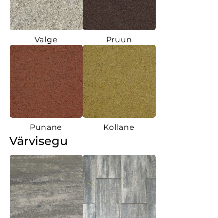
Valge
Pruun
Punane
Kollane
Värvisegu