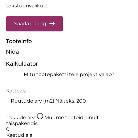
tekstuurivalikud.
Saada päring
Tooteinfo
Nida
Kalkulaator
Mitu tootepaketti teie projekt vajab?
Katteala
Pakkide arv:
Müüme tooteid ainult
täispakendis.
0
Kaetud ala: