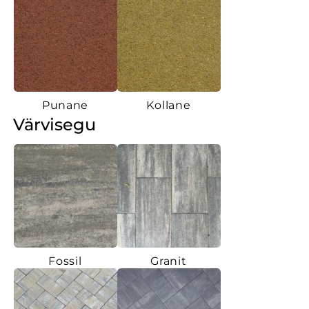
Punane
Kollane
Värvisegu
Fossil
Granit