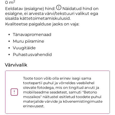
2
0
m
Eeldatav (esialgne) hind:
Näidatud hind on
esialgne, ei arvesta värvi/tekstuuri valikut ega
sisalda kättetoimetamiskulusid.
Kvaliteetse paigalduse jaoks on vaja:
Tänavapromenaad
Muru piiramine
Vuugitäide
Puhastusvahendid
Värvivalik
Toote toon võib olla erinev isegi sama
tootepartii puhul ja võrreldes veebilehel
olevate fotodega, mis on tingitud arvuti ja
mobiilseadme seadetest, samuti "Betono
mozaikos" näitustel esitletud toodete puhul
materjalide värvide ja kõvenemistingimuste
erinevusest.