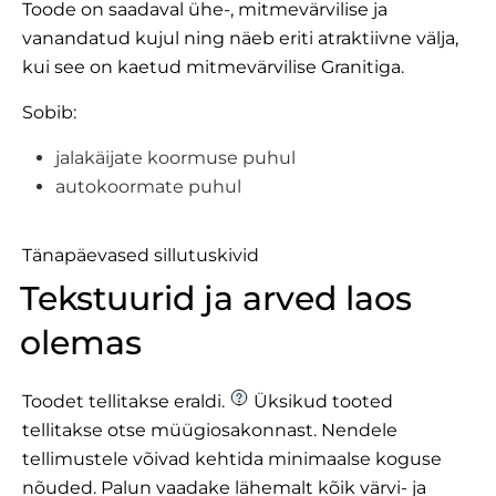
Toode on saadaval ühe-, mitmevärvilise ja
vanandatud kujul ning näeb eriti atraktiivne välja,
kui see on kaetud mitmevärvilise Granitiga.
Sobib:
jalakäijate koormuse puhul
autokoormate puhul
Tänapäevased sillutuskivid
Tekstuurid ja arved laos
olemas
Toodet tellitakse eraldi.
Üksikud tooted
tellitakse otse müügiosakonnast. Nendele
tellimustele võivad kehtida minimaalse koguse
nõuded.
Palun vaadake lähemalt
kõik värvi- ja