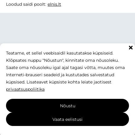
Loodud saidi poolt:
elnis.lt
Teatame, et sellel veebisaidil kasutatakse küpsiseid.
Klõpsates nuppu "Nõustun", kinnitate oma nõusoleku.
Saate oma nõusoleku igal ajal tagasi võtta, muutes oma
Interneti-brauseri seadeid ja kustutades salvestatud
küpsised. Lisateavet küpsiste kohta leiate jaotisest
privaatsuspoliitika
Nõustu
Vaata eelistusi