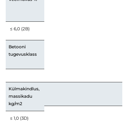
≤ 6,0 (2B)
Betooni
tugevusklass
Külmakindlus,
massikadu
kg/m2
≤ 1,0 (3D)