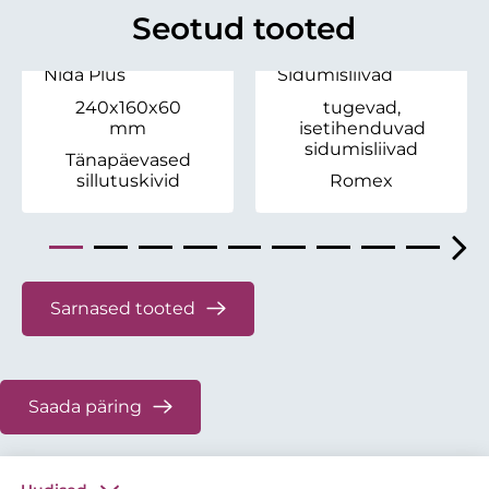
Seotud tooted
Nida Plus
Sidumisliivad
240x160x60
tugevad,
mm
isetihenduvad
sidumisliivad
Tänapäevased
sillutuskivid
Romex
Sarnased tooted
Saada päring