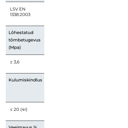
LSV EN
1338:2003
Lõhestatud
tõmbetugevus
(Mpa)
≥ 3,6
Kulumiskindlus
≤ 20 (4I)
Veeimavus %