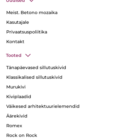
Uudised
Meist. Betono mozaika
Kasutajale
Privaatsuspoliitika
Kontakt
Tooted
Tänapäevased sillutuskivid
Klassikalised sillutuskivid
Murukivi
Kiviplaadid
Väikesed arhitektuurielemendid
Äärekivid
Romex
Rock on Rock