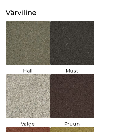
Värviline
Hall
Must
Valge
Pruun