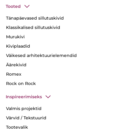
Tooted
Tänapäevased sillutuskivid
Klassikalised sillutuskivid
Murukivi
Kiviplaadid
Väikesed arhitektuurielemendid
Äärekivid
Romex
Rock on Rock
Inspireerimiseks
Valmis projektid
Värvid / Tekstuurid
Tootevalik