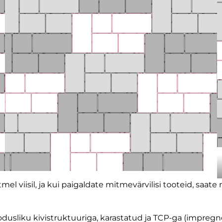
el viisil, ja kui paigaldate mitmevärvilisi tooteid, saa
dusliku kivistruktuuriga, karastatud ja TCP-ga (impregn