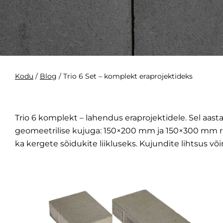
Kodu
/
Blog
/
Trio 6 Set – komplekt eraprojektideks
Trio 6 komplekt – lahendus eraprojektidele. Sel aast
geomeetrilise kujuga: 150×200 mm ja 150×300 mm ris
ka kergete sõidukite liikluseks. Kujundite lihtsus 