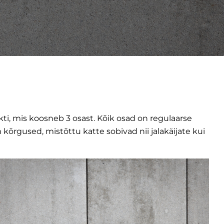
ti, mis koosneb 3 osast. Kõik osad on regulaarse
rgused, mistõttu katte sobivad nii jalakäijate kui