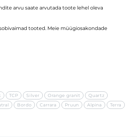
dite arvu saate arvutada toote lehel oleva
ele sobivaimad tooted. Meie müügiosakondade
k
TCP
Silver
Orange granit
Quartz
tral
Bordo
Carrara
Pruun
Alpina
Terra