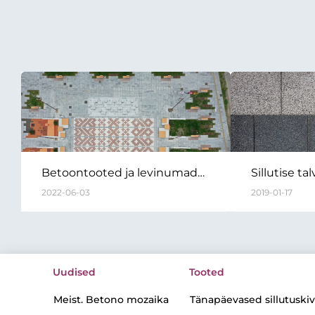
Betoontooted ja levinumad
Sillutise ta
müüdid nende kohta
2022-06-03
2019-01-17
Uudised
Tooted
Meist. Betono mozaika
Tänapäevased sillutuskiv