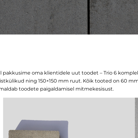
al pakkusime oma klientidele uut toodet – Trio 6 komplek
tkülikud ning 150×150 mm ruut. Kõik tooted on 60 mm kõ
võimaldab toodete paigaldamisel mitmekesisust.