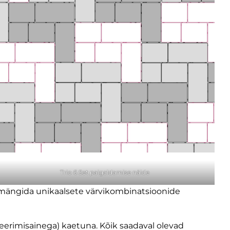
Trio 6 Set paigaldamise näide
te mängida unikaalsete värvikombinatsioonide
eerimisainega) kaetuna. Kõik saadaval olevad