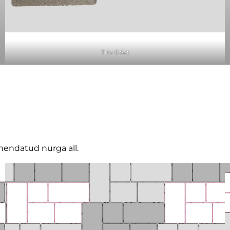
Trio 6 Set
hendatud nurga all.