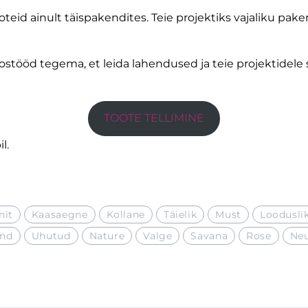
 ainult täispakendites. Teie projektiks vajaliku paken
oostööd tegema, et leida lahendused ja teie projektid
TOOTE TELLIMINE
l.
nit
Kaasaegne
Kollane
Täielik
Must
Loodusli
nd
Uhutud
Nature
Valge
Savana
Rose
Neu