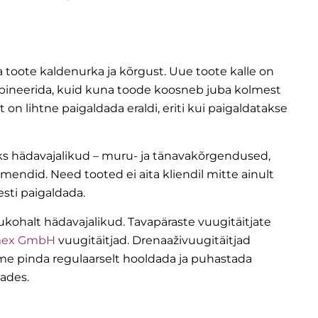
 toote kaldenurka ja kõrgust. Uue toote kalle on
mbineerida, kuid kuna toode koosneb juba kolmest
t on lihtne paigaldada eraldi, eriti kui paigaldatakse
oks hädavajalikud – muru- ja tänavakõrgendused,
mendid. Need tooted ei aita kliendil mitte ainult
esti paigaldada.
kohalt hädavajalikud. Tavapäraste vuugitäitjate
ex GmbH
vuugitäitjad. Drenaaživuugitäitjad
tame pinda regulaarselt hooldada ja puhastada
tades.