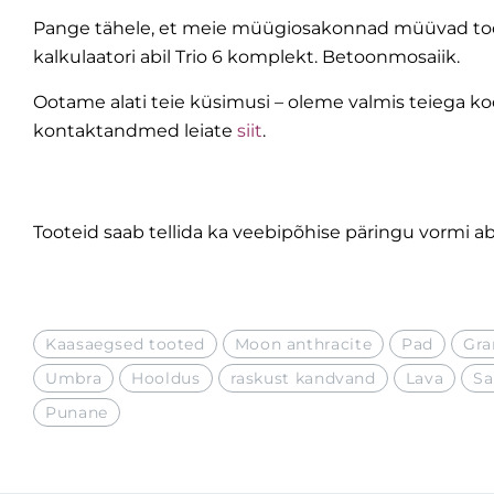
Pange tähele, et meie müügiosakonnad müüvad tooteid
kalkulaatori abil Trio 6 komplekt. Betoonmosaiik.
Ootame alati teie küsimusi – oleme valmis teiega k
kontaktandmed leiate
siit
.
Tooteid saab tellida ka veebipõhise päringu vormi abi
Kaasaegsed tooted
Moon anthracite
Pad
Gra
Umbra
Hooldus
raskust kandvand
Lava
Sa
Punane