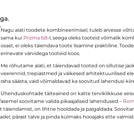
ega.
Nagu alati toodete kombineerimisel, tuleb arvesse võtta
sama kui
Prizma 6B
-l, seega oleks tooteid võimalik ko
osast, ei oleks täiendava toote lisamine praktiline. Toode
erinevate värvidega tooteid koos.
Me rõhutame alati, et täiendavad tooted on sillutise ja
veerennid, trepiastmed ja väikesed arhitektuurilised ele
raha säästa, vaid võimaldavad ka soovitud lahendusi kiir
Ühenduskohtade täiteained on katte terviklikkuse seisu
asemel soovitame valida pikaajalised lahendused –
Rom
at täiendamist, on lihtne hooldada ja paigaldada. Soovi
del, pärast talve ja pinda külmaks hooajaks ette valmis