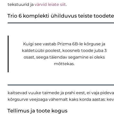
tekstuurid ja
värvid leiate siit
.
Trio 6 komplekti ühilduvus teiste toodet
Kuigi see vastab Prizma 6B-le kõrguse ja
kaldetüübi poolest, koosneb toode juba 3
osast, seega täiendav segamine ei oleks
mõttekas.
kaitsevad vuuke taimede ja prahi eest, ei vaja pidev
kõrgsurve veejoaga vähemalt kaks korda aastas: keva
Tellimus ja toote kogus