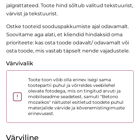
jalgrattateed. Toote hind sõltub valitud tekstuurist,
värvist ja tekstuurist.
Ostke tooteid sooduspakkumiste ajal odavamalt.
Soovitame aga alati, et kliendid hindaksid oma
prioriteete: kas osta toode odavalt/ odavamalt või
osta toode, mis vastab täpselt nende vajadustele.
Värvivalik
Toote toon võib olla erinev isegi sama
tootepartii puhul ja võrreldes veebilehel
olevate fotodega, mis on tingitud arvuti ja
mobiilseadme seadetest, samuti "Betono
mozaikos" näitustel esitletud toodete puhul
materjalide värvide ja kõvenemistingimuste
erinevusest.
Värviline