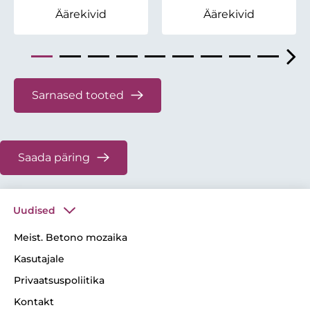
Äärekivid
Äärekivid
Sarnased tooted
Saada päring
Uudised
Meist. Betono mozaika
Kasutajale
Privaatsuspoliitika
Kontakt