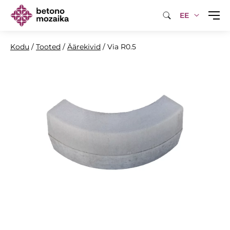
EE
Kodu
/
Tooted
/
Äärekivid
/
Via R0.5