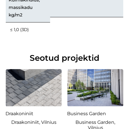
massikadu
kg/m2
≤ 1,0 (3D)
Seotud projektid
Draakoniniit
Business Garden
Draakoniniit, Vilnius
Business Garden,
Vilnius