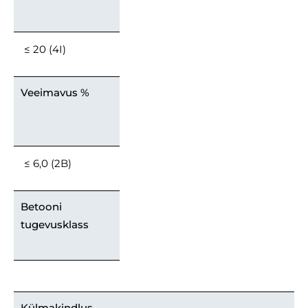
≤ 20 (4I)
Veeimavus %
≤ 6,0 (2B)
Betooni
tugevusklass
Külmakindlus,