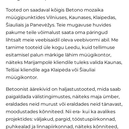
Tooted on saadaval kõigis Betono mozaika
müügipunktides Vilniuses, Kaunases, Klaipedas,
Šiauliais ja Panevėžys. Teie mugavuse huvides
pakume teile võimalust saata oma päringud
lihtsalt meie veebisaidil oleva veebivormi abil. Me
tarnime tooteid üle kogu Leedu, kuid tellimuse
esitamisel palun märkige lähim müügikontor,
näiteks Marijampolė kliendile tuleks valida Kaunas,
Telšiai kliendile aga Klaipėda või Šiauliai
müügikontor.
Betoonist äärekivid on haljastustooted, mida saab
paigaldada välistingimustes, näiteks maja ümber,
eraldades neid murust või eraldades neid tänavast,
moodustades kõnniteed. Nii era- kui ka avalikes
projektides: väljakud, pargid, tööstuspiirkonnad,
puhkealad ja linnapiirkonnad, näiteks kõnniteed,