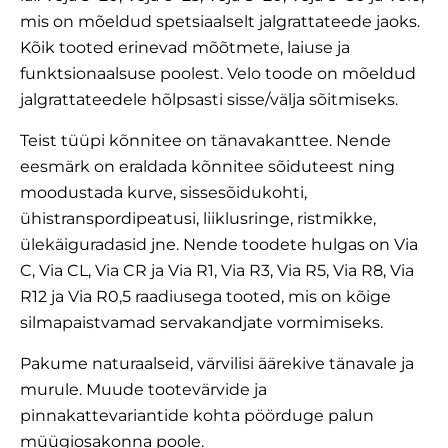
mis on mõeldud spetsiaalselt jalgrattateede jaoks.
Kõik tooted erinevad mõõtmete, laiuse ja
funktsionaalsuse poolest. Velo toode on mõeldud
jalgrattateedele hõlpsasti sisse/välja sõitmiseks.
Teist tüüpi kõnnitee on tänavakanttee. Nende
eesmärk on eraldada kõnnitee sõiduteest ning
moodustada kurve, sissesõidukohti,
ühistranspordipeatusi, liiklusringe, ristmikke,
ülekäiguradasid jne. Nende toodete hulgas on
Via
C
,
Via CL
,
Via CR
ja
Via R1
,
Via R3
,
Via R5
,
Via R8
,
Via
R12
ja
Via R0,5
raadiusega tooted, mis on kõige
silmapaistvamad servakandjate vormimiseks.
Pakume naturaalseid, värvilisi
äärekive
tänavale ja
murule. Muude tootevärvide ja
pinnakattevariantide kohta pöörduge palun
müügiosakonna poole.