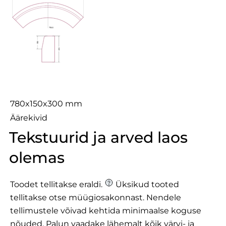
Via R0.5
780x150x300 mm
Äärekivid
Tekstuurid ja arved laos
olemas
Toodet tellitakse eraldi.
Üksikud tooted
tellitakse otse müügiosakonnast. Nendele
tellimustele võivad kehtida minimaalse koguse
nõuded.
Palun vaadake lähemalt
kõik värvi- ja