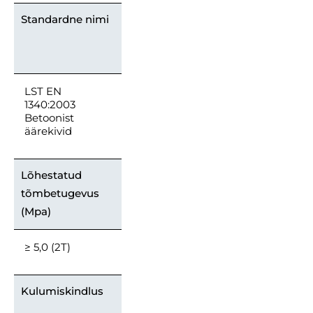
Standardne nimi
LST EN
1340:2003
Betoonist
äärekivid
Lõhestatud
tõmbetugevus
(Mpa)
≥ 5,0 (2T)
Kulumiskindlus