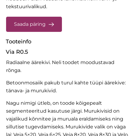
tekstuurivalikud.
Saada päring
Tooteinfo
Via R0.5
Radiaalne äärekivi. Neli toodet moodustavad
rõnga.
Betoonmosaiik pakub turul kahte tüüpi äärekive:
tänava- ja murukivid.
Nagu nimigi ütleb, on toode kõigepealt
segmenteeritud kasutuse järgi. Murukivisid on
vajalikud kõnnitee ja muruala eraldamiseks ning
sillutise tugevdamiseks. Murukivide valik on väga
lai:
Veja 5×20
,
Veja 6×25
,
Veja 8×20
,
Veja 8×30
ja
Velo
,