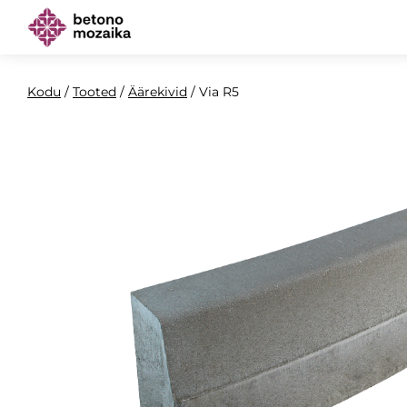
Kodu
/
Tooted
/
Äärekivid
/
Via R5