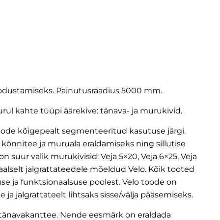
odustamiseks. Painutusraadius 5000 mm.
ul kahte tüüpi äärekive: tänava- ja murukivid.
oode kõigepealt segmenteeritud kasutuse järgi.
 kõnnitee ja muruala eraldamiseks ning sillutise
on suur valik murukivisid:
Veja 5×20
,
Veja 6×25
,
Veja
iaalselt jalgrattateedele mõeldud
Velo
. Kõik tooted
se ja funktsionaalsuse poolest. Velo toode on
ja jalgrattateelt lihtsaks sisse/välja pääsemiseks.
n tänavakanttee. Nende eesmärk on eraldada