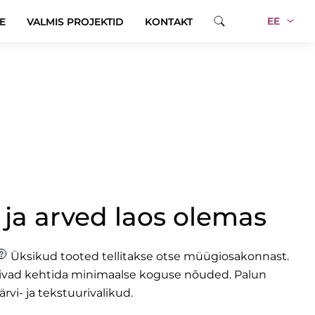
EE
E
VALMIS PROJEKTID
KONTAKT
 ja arved laos olemas
Üksikud tooted tellitakse otse müügiosakonnast.
õivad kehtida minimaalse koguse nõuded.
Palun
ärvi- ja tekstuurivalikud.