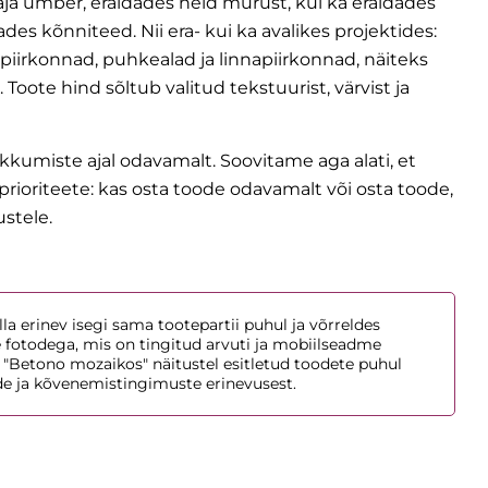
ja ümber, eraldades neid murust, kui ka eraldades
es kõnniteed. Nii era- kui ka avalikes projektides:
spiirkonnad, puhkealad ja linnapiirkonnad, näiteks
 Toote hind sõltub valitud tekstuurist, värvist ja
kumiste ajal odavamalt. Soovitame aga alati, et
rioriteete: kas osta toode odavamalt või osta toode,
stele.
la erinev isegi sama tootepartii puhul ja võrreldes
e fotodega, mis on tingitud arvuti ja mobiilseadme
 "Betono mozaikos" näitustel esitletud toodete puhul
de ja kõvenemistingimuste erinevusest.