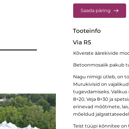
Saada päring
Tooteinfo
Via R5
Kõverate äärekivide mo
Betoonmosaiik pakub tur
Nagu nimigi ütleb, on t
Murukivisid on vajalikud
tugevdamiseks. Valikus 
8×20
,
Veja 8×30
ja spets
erinevad mõõtmete, laiu
mõeldud jalgrattateedele 
Teist tüüpi kõnnitee o