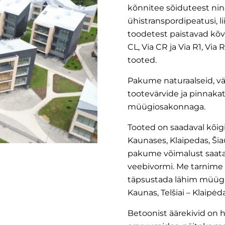
kõnnitee sõiduteest nin
ühistranspordipeatusi, l
toodetest paistavad kõ
CL
,
Via CR
ja
Via R1
,
Via 
tooted.
Pakume naturaalseid, vär
tootevärvide ja pinnaka
müügiosakonnaga.
Tooted on saadaval kõi
Kaunases, Klaipedas, Ši
pakume võimalust saata p
veebivormi. Me tarnime 
täpsustada lähim müügik
Kaunas, Telšiai – Klaipėd
Betoonist äärekivid on h