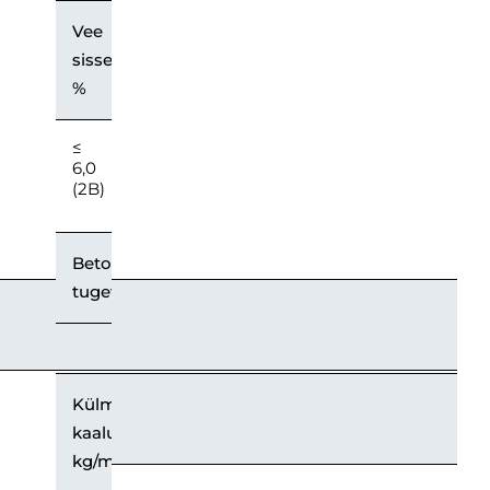
Vee
sissetung
%
≤
6,0
(2B)
Betooni
tugevusklass
Külmakindlus,
kaalukaotus
kg/m2