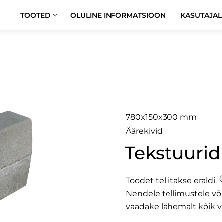
TOOTED
OLULINE INFORMATSIOON
KASUTAJAL
Via R5
780x150x300 mm
Äärekivid
Tekstuurid
Toodet tellitakse eraldi.
Nendele tellimustele v
vaadake lähemalt
kõik v