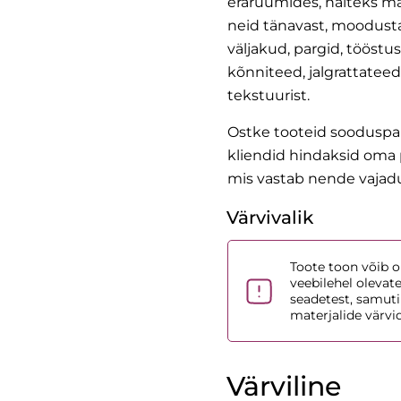
eraruumides, näiteks ma
neid tänavast, moodustad
väljakud, pargid, tööstu
kõnniteed, jalgrattateed.
tekstuurist.
Ostke tooteid sooduspak
kliendid hindaksid oma p
mis vastab nende vajadu
Värvivalik
Toote toon võib ol
veebilehel olevat
seadetest, samuti
materjalide värvi
Värviline