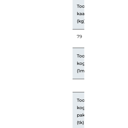
Toote
kaal
(kg)
79
Toodete
kogus
(1m2)
Toodete
kogus
pakendis
(tk)