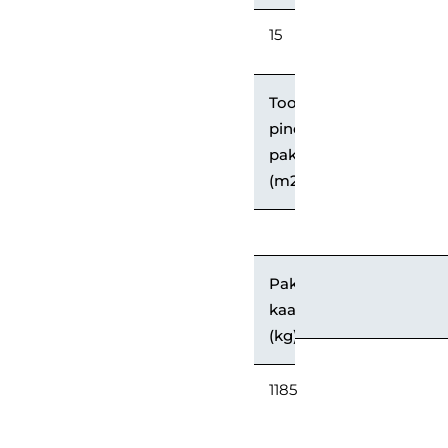
15
Toote
pindala
pakendis
(m2)
Pakendi
kaal
(kg)
1185