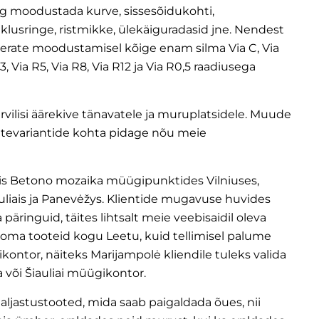
g moodustada kurve, sissesõidukohti,
iiklusringe, ristmikke, ülekäiguradasid jne. Nendest
verate moodustamisel kõige enam silma
Via C
,
Via
R3
,
Via R5
,
Via R8
,
Via R12
ja
Via R0,5
raadiusega
vilisi
äärekive
tänavatele ja muruplatsidele. Muude
ttevariantide kohta pidage nõu meie
gis Betono mozaika müügipunktides Vilniuses,
auliais ja Panevėžys. Klientide mugavuse huvides
äringuid, täites lihtsalt meie veebisaidil oleva
oma tooteid kogu Leetu, kuid tellimisel palume
ontor, näiteks Marijampolė kliendile tuleks valida
a või Šiauliai müügikontor.
aljastustooted, mida saab paigaldada õues, nii