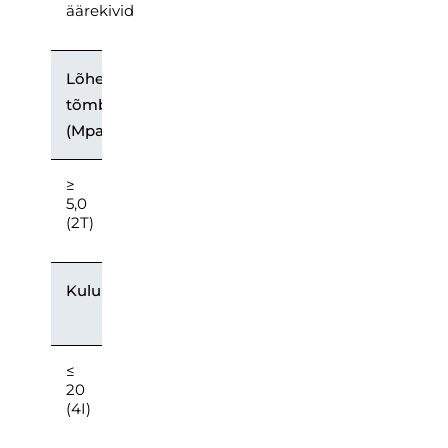
äärekivid
Lõhestav
tõmbetugevus
(Mpa)
≥
5,0
(2T)
Kulumiskindlus
≤
20
(4I)