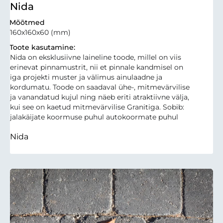
Nida
Mõõtmed
160x160x60 (mm)
Toote kasutamine:
Nida on eksklusiivne laineline toode, millel on viis
erinevat pinnamustrit, nii et pinnale kandmisel on
iga projekti muster ja välimus ainulaadne ja
kordumatu. Toode on saadaval ühe-, mitmevärvilise
ja vanandatud kujul ning näeb eriti atraktiivne välja,
kui see on kaetud mitmevärvilise Granitiga. Sobib:
jalakäijate koormuse puhul autokoormate puhul
Nida