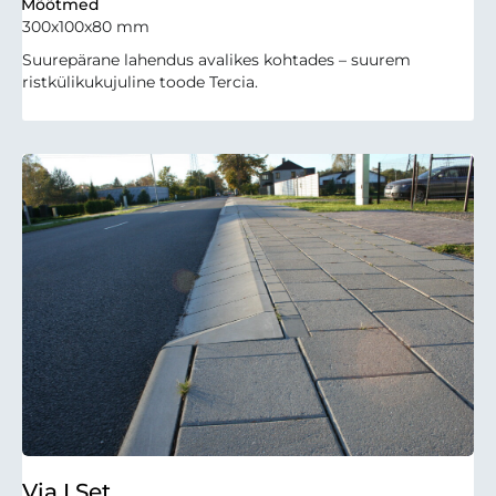
Mõõtmed
300x100x80 mm
Suurepärane lahendus avalikes kohtades – suurem
ristkülikukujuline toode Tercia.
Via I Set