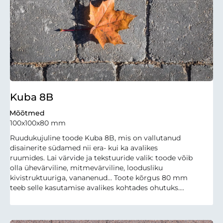
Kuba 8B
Mõõtmed
100x100x80 mm
Ruudukujuline toode Kuba 8B, mis on vallutanud
disainerite südamed nii era- kui ka avalikes
ruumides. Lai värvide ja tekstuuride valik: toode võib
olla ühevärviline, mitmevärviline, loodusliku
kivistruktuuriga, vananenud… Toote kõrgus 80 mm
teeb selle kasutamise avalikes kohtades ohutuks....