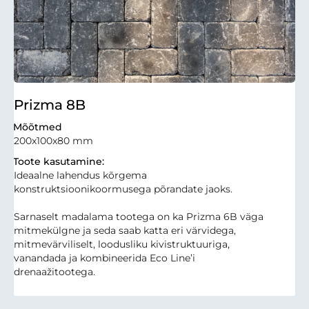
Prizma 8B
Mõõtmed
200x100x80 mm
Toote kasutamine:
Ideaalne lahendus kõrgema
konstruktsioonikoormusega põrandate jaoks.
Sarnaselt madalama tootega on ka Prizma 6B väga
mitmekülgne ja seda saab katta eri värvidega,
mitmevärviliselt, loodusliku kivistruktuuriga,
vanandada ja kombineerida Eco Line’i
drenaažitootega.