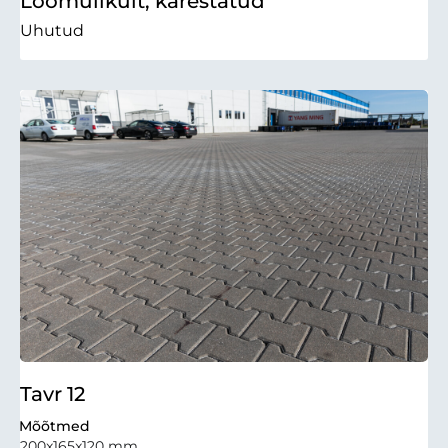
Loomulikult, karestatud
Uhutud
Tavr 12
Mõõtmed
200x165x120 mm