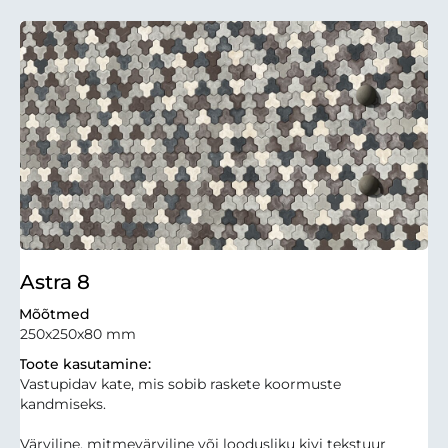
Astra 8
Mõõtmed
250x250x80 mm
Toote kasutamine:
Vastupidav kate, mis sobib raskete koormuste
kandmiseks.
Värviline, mitmevärviline või loodusliku kivi tekstuur