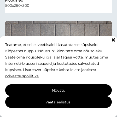
Mõõtmed
500x260x300
Teatame, et sellel veebisaidil kasutatakse küpsiseid.
Klõpsates nuppu "Nõustun", kinnitate oma nõusoleku.
Saate oma nõusoleku igal ajal tagasi võtta, muutes oma
Interneti-brauseri seadeid ja kustutades salvestatud
küpsised. Lisateavet küpsiste kohta leiate jaotisest
privaatsuspoliitika
Nõustu
Forte
Vaata eelistusi
Mootmed
160x160x100 mm