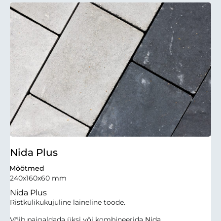
Nida Plus
Mõõtmed
240x160x60 mm
Nida Plus
Ristkülikukujuline laineline toode.
Võib paigaldada üksi või kombineerida
Nida