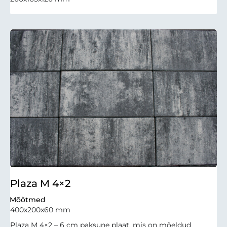
Plaza M 4×2
Mõõtmed
400x200x60 mm
Plaza M 4×2 – 6 cm paksune plaat, mis on mõeldud