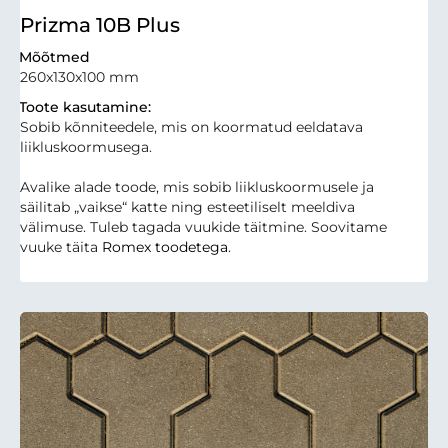
Prizma 10B Plus
Mõõtmed
260x130x100 mm
Toote kasutamine:
Sobib kõnniteedele, mis on koormatud eeldatava
liikluskoormusega.
Avalike alade toode, mis sobib liikluskoormusele ja
säilitab „vaikse“ katte ning esteetiliselt meeldiva
välimuse. Tuleb tagada vuukide täitmine. Soovitame
vuuke täita
Romex toodetega
.