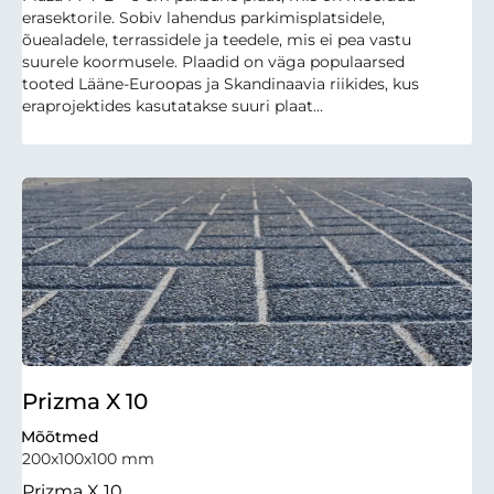
erasektorile. Sobiv lahendus parkimisplatsidele,
õuealadele, terrassidele ja teedele, mis ei pea vastu
suurele koormusele. Plaadid on väga populaarsed
tooted Lääne-Euroopas ja Skandinaavia riikides, kus
eraprojektides kasutatakse suuri plaat...
Prizma X 10
Mõõtmed
200x100x100 mm
Prizma X 10.