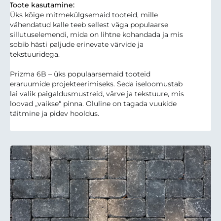
Toote kasutamine:
Üks kõige mitmekülgsemaid tooteid, mille
vähendatud kalle teeb sellest väga populaarse
sillutuselemendi, mida on lihtne kohandada ja mis
sobib hästi paljude erinevate värvide ja
tekstuuridega.
Prizma 6B – üks populaarsemaid tooteid
eraruumide projekteerimiseks. Seda iseloomustab
lai valik paigaldusmustreid, värve ja tekstuure, mis
loovad „vaikse“ pinna. Oluline on tagada vuukide
täitmine ja pidev hooldus.