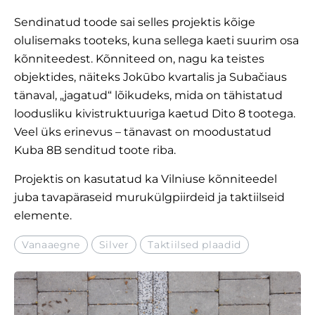
Sendinatud toode sai selles projektis kõige
olulisemaks tooteks, kuna sellega kaeti suurim osa
kõnniteedest. Kõnniteed on, nagu ka teistes
objektides, näiteks Jokūbo kvartalis ja Subačiaus
tänaval, „jagatud“ lõikudeks, mida on tähistatud
loodusliku kivistruktuuriga kaetud
Dito 8
tootega.
Veel üks erinevus – tänavast on moodustatud
Kuba 8B senditud toote riba.
Projektis on kasutatud ka Vilniuse kõnniteedel
juba tavapäraseid murukülgpiirdeid ja taktiilseid
elemente.
Vanaaegne
Silver
Taktiilsed plaadid