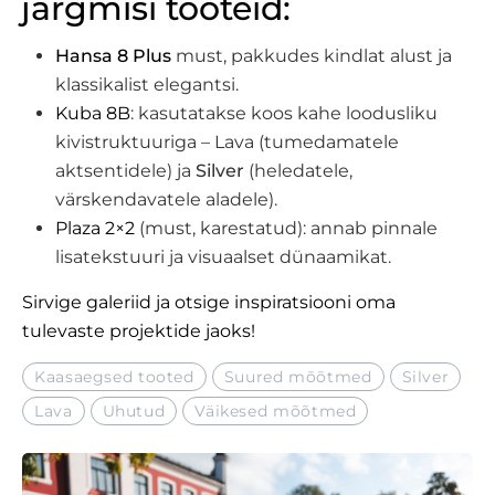
järgmisi tooteid:
Hansa 8 Plus
must, pakkudes kindlat alust ja
klassikalist elegantsi.
Kuba 8B
: kasutatakse koos kahe loodusliku
kivistruktuuriga – Lava (tumedamatele
aktsentidele) ja
Silver
(heledatele,
värskendavatele aladele).
Plaza 2×2
(must, karestatud): annab pinnale
lisatekstuuri ja visuaalset dünaamikat.
Sirvige galeriid ja otsige inspiratsiooni oma
tulevaste projektide jaoks!
Kaasaegsed tooted
Suured mõõtmed
Silver
Lava
Uhutud
Väikesed mõõtmed