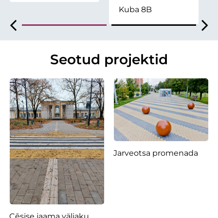
Kuba 8B
Seotud projektid
Jarveotsa promenada
Cēsise jaama väljaku