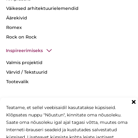
Väikesed arhitektuurielemendid
Äärekivid
Romex
Rock on Rock
Inspireerimiseks
Valmis projektid
Värvid / Tekstuurid
Tootevalik
Teatame, et sellel veebisaidil kasutatakse küpsiseid.
+37253008655
Klõpsates nuppu "Nõustun", kinnitate oma nõusoleku.
info@betonomozaika.ee
Saate oma nõusoleku igal ajal tagasi võtta, muutes oma
Interneti-brauseri seadeid ja kustutades salvestatud
küpsised. Lisateavet küpsiste kohta leiate jaotisest