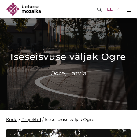
EE
Iseseisvuse väljak Ogre
Ogre, Latvia
Kodu
/
Projektid
/
Iseseisvuse väljak Ogre