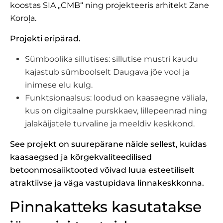
koostas SIA „CMB“ ning projekteeris arhitekt Zane
Koroļa.
Projekti eripärad.
Sümboolika sillutises: sillutise mustri kaudu
kajastub sümboolselt Daugava jõe vool ja
inimese elu kulg.
Funktsionaalsus: loodud on kaasaegne väliala,
kus on digitaalne purskkaev, lillepeenrad ning
jalakäijatele turvaline ja meeldiv keskkond.
See projekt on suurepärane näide sellest, kuidas
kaasaegsed ja kõrgekvaliteedilised
betoonmosaiiktooted võivad luua esteetiliselt
atraktiivse ja väga vastupidava linnakeskkonna.
Pinnakatteks kasutatakse