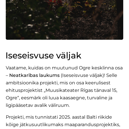
Iseseisvuse väljak
Vaatame, kuidas on muutunud Ogre kesklinna osa
–
Neatkarības laukums
(Iseseisvuse väljak)! Selle
ambitsioonika projekti, mis on osa keerulisest
ehitusprojektist „Muusikateater Rīgas tänaval 15,
Ogre“, eesmärk oli luua kaasaegne, turvaline ja
ligipääsetav avalik väliruum.
Projekti, mis tunnistati 2025. aastal Balti riikide
kõige jätkusuutlikumaks maaparandusprojektiks,