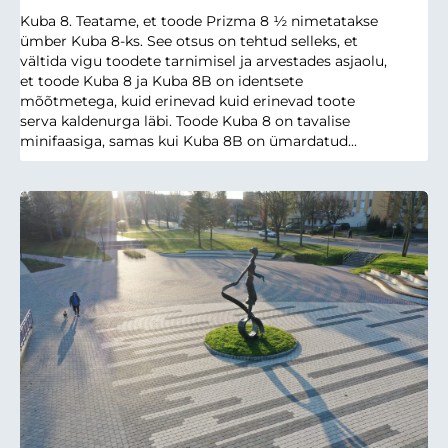
Kuba 8. Teatame, et toode Prizma 8 ½ nimetatakse
ümber Kuba 8-ks. See otsus on tehtud selleks, et
vältida vigu toodete tarnimisel ja arvestades asjaolu,
et toode Kuba 8 ja Kuba 8B on identsete
mõõtmetega, kuid erinevad kuid erinevad toote
serva kaldenurga läbi. Toode Kuba 8 on tavalise
minifaasiga, samas kui Kuba 8B on ümardatud...