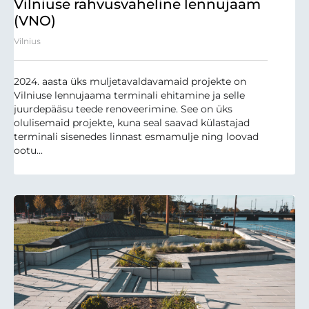
Vilniuse rahvusvaheline lennujaam
(VNO)
Vilnius
2024. aasta üks muljetavaldavamaid projekte on
Vilniuse lennujaama terminali ehitamine ja selle
juurdepääsu teede renoveerimine. See on üks
olulisemaid projekte, kuna seal saavad külastajad
terminali sisenedes linnast esmamulje ning loovad
ootu...