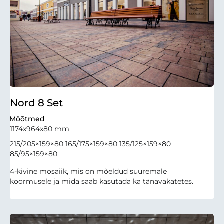
Nord 8 Set
Mõõtmed
1174x964x80 mm
215/205×159×80 165/175×159×80 135/125×159×80
85/95×159×80
4-kivine mosaiik, mis on mõeldud suuremale
koormusele ja mida saab kasutada ka tänavakatetes.