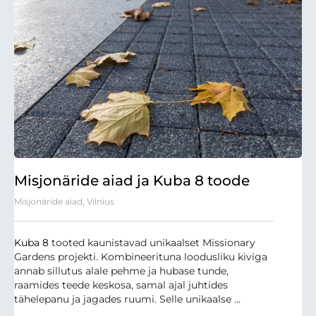
Misjonäride aiad ja Kuba 8 toode
Misjonäride aiad, Vilnius
Kuba 8
tooted kaunistavad unikaalset Missionary
Gardens projekti. Kombineerituna loodusliku kiviga
annab sillutus alale pehme ja hubase tunde,
raamides teede keskosa, samal ajal juhtides
tähelepanu ja jagades ruumi. Selle unikaalse ...