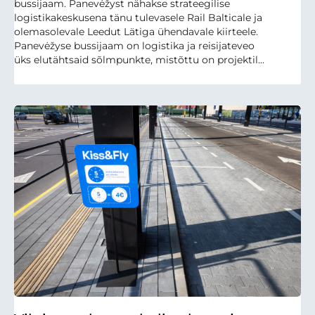
bussijaam. Panevėžyst nähakse strateegilise
logistikakeskusena tänu tulevasele Rail Balticale ja
olemasolevale Leedut Lätiga ühendavale kiirteele.
Panevėžyse bussijaam on logistika ja reisijateveo
üks elutähtsaid sõlmpunkte, mistõttu on projektil...