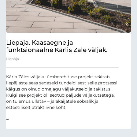
Liepaja. Kaasaegne ja
funktsionaalne Kārlis Zale väljak.
Liepāja
Kārļa Zāles väljaku ümberehituse projekt tekitab
liepājlaste seas segaseid tundeid, sest selle protsessi
käigus on olnud omajagu väljakutseid ja takistusi.
Kuigi see projekt oli seotud paljude väljakutsetega,
on tulemus üllatav – jalakäijatele sõbralik ja
esteetiliselt atraktiivne koht.
...