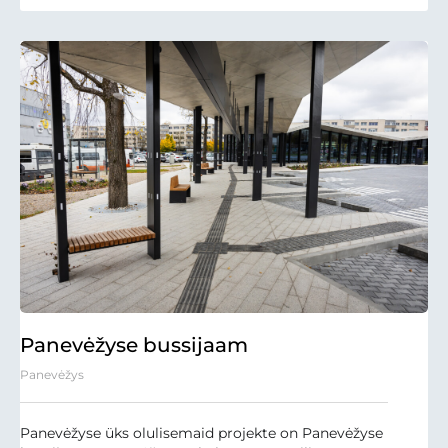
Panevėžyse bussijaam
Panevėžys
Panevėžyse üks olulisemaid projekte on Panevėžyse