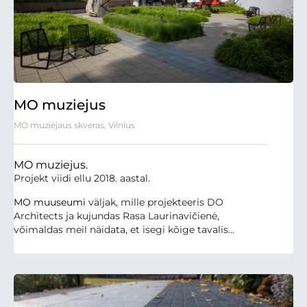
MO muziejus
MO muziejaus skveras, Vilnius
MO muziejus.
Projekt viidi ellu 2018. aastal.
MO muuseumi
väljak, mille projekteeris DO
Architects ja kujundas Rasa Laurinavičienė,
võimaldas meil näidata, et isegi kõige tavalis...