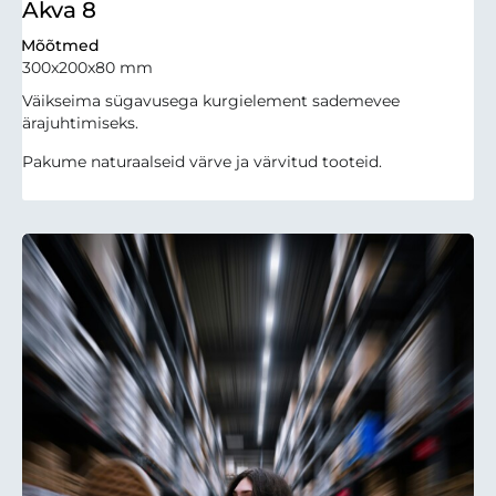
Akva 8
Mõõtmed
300x200x80 mm
Väikseima sügavusega kurgielement sademevee
ärajuhtimiseks.
Pakume naturaalseid värve ja värvitud tooteid.