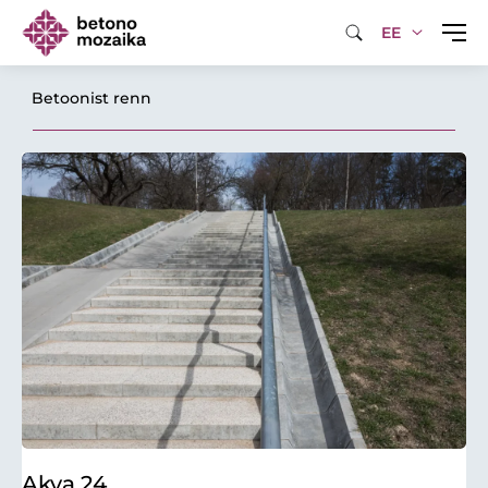
EE
Betoonist renn
Akva 24