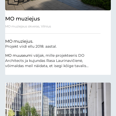
MO muziejus
MO muziejaus skveras, Vilnius
MO muziejus.
Projekt viidi ellu 2018. aastal.
MO muuseumi
väljak, mille projekteeris DO
Architects ja kujundas Rasa Laurinavičienė,
võimaldas meil näidata, et isegi kõige tavalis...