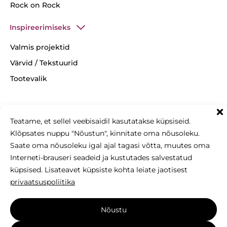
Rock on Rock
Inspireerimiseks
Valmis projektid
Värvid / Tekstuurid
Tootevalik
Teatame, et sellel veebisaidil kasutatakse küpsiseid.
+37253008655
Klõpsates nuppu "Nõustun", kinnitate oma nõusoleku.
info@betonomozaika.ee
Saate oma nõusoleku igal ajal tagasi võtta, muutes oma
Interneti-brauseri seadeid ja kustutades salvestatud
küpsised. Lisateavet küpsiste kohta leiate jaotisest
privaatsuspoliitika
Käesoleva veebilehe sisu, tekstid ja fotod on Betono
Nõustu
Mozaika omand ja neid ei tohi ilma kirjaliku loata